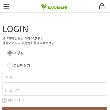
에듀빈
LOGIN
환급과정안내
교육과정
로그인이 필요한 서비스입니다.
회원 아이디와 비밀번호를 입력해주세요.
커뮤니티
수강생
고객지원센터
교육담당자
내강의실
사이트맵
아이디 저장