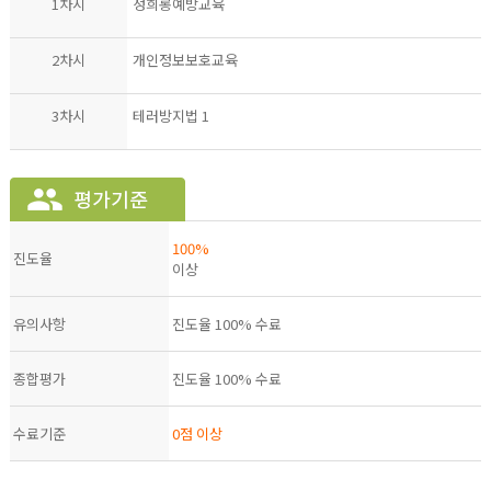
1차시
성희롱예방교육
2차시
개인정보보호교육
3차시
테러방지법 1
100%
진도율
이상
유의사항
진도율 100% 수료
종합평가
진도율 100% 수료
수료기준
0점 이상