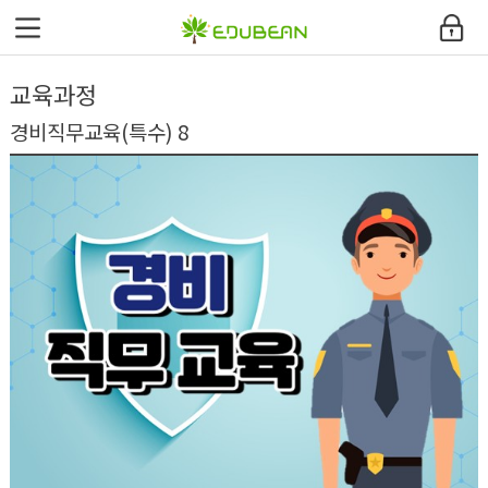
에듀빈
교육과정
환급과정안내
경비직무교육(특수) 8
교육과정
커뮤니티
고객지원센터
내강의실
사이트맵