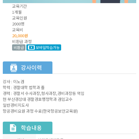
교육기간
1개월
교육인원
2000명
교육비
20,000원
비환급 과정
비환급
모바일학습가능
강사 : 이노겸
학력 : 경찰대학 법학과 졸
경력 : 경찰서 수사과장,형사과장,경비과장등 역임
현 부산경상대 경찰경호행정학과 겸임교수
일반경비지도사
항공경비요원 과정 수료(한국항공보안교육원)