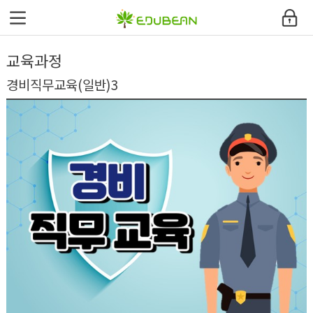
에듀빈
교육과정
환급과정안내
경비직무교육(일반)3
교육과정
커뮤니티
고객지원센터
내강의실
사이트맵