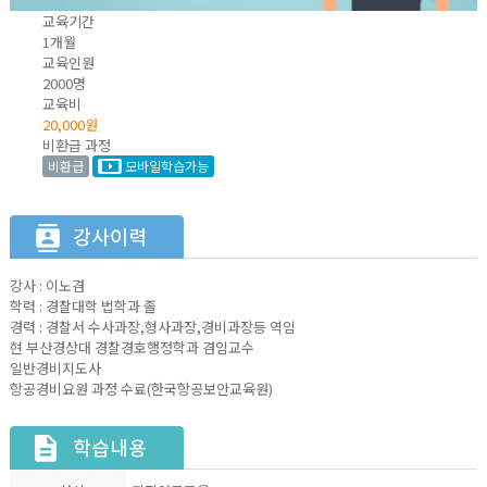
교육기간
1개월
교육인원
2000명
교육비
20,000원
비환급 과정
비환급
모바일학습가능
강사 : 이노겸
학력 : 경찰대학 법학과 졸
경력 : 경찰서 수사과장,형사과장,경비과장등 역임
현 부산경상대 경찰경호행정학과 겸임교수
일반경비지도사
항공경비요원 과정 수료(한국항공보안교육원)