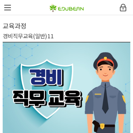
에듀빈
교육과정
환급과정안내
경비직무교육(일반)11
교육과정
커뮤니티
고객지원센터
내강의실
사이트맵