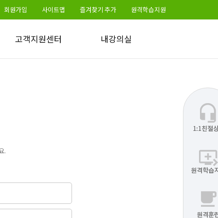
회원가입
사이트맵
즐겨찾기 추가
원격학습지원
고객지원센터
내강의실
공지사항
수강정보
학습토론방 공지
수료증출력
자주묻는질문
학습교안
부정훈련 신문고
학습매뉴얼
원격학습지원
1:1친절상담
학습지원프로그램
요.
서식자료실