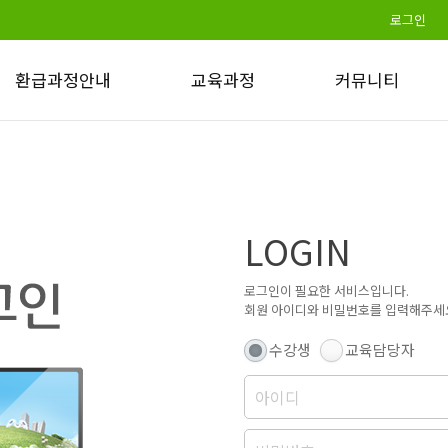
로그인
환급과정안내
교육과정
커뮤니티
고용보험안내
일반직무
수강후기
수강안내
보육
자격증 취득정보
수료기준 및 유의사항
병원
이벤트
LOGIN
모사방지안내
법정교육
교육과정 개설일정
산업안전
로그인이 필요한 서비스입니다.
경비
회원 아이디와 비밀번호를 입력해주세
수강생
교육담당자