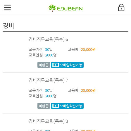
에듀빈
경비
환급과정안내
경비직무교육(특수) 6
교육과정
교육기간
30
일
교육비
20,000원
교육인원
2000
명
커뮤니티
비환급
모바일학습가능
고객지원센터
경비직무교육(특수) 7
내강의실
교육기간
30
일
교육비
20,000원
교육인원
2000
명
사이트맵
비환급
모바일학습가능
경비직무교육(특수) 8