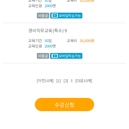
교육기간
30
일
교육비
20,000원
교육인원
2000
명
비환급
모바일학습가능
경비직무교육(특수) 9
교육기간
30
일
교육비
20,000원
교육인원
2000
명
비환급
모바일학습가능
[이전10개]
[1]
[2]
3 [다음10개]
수강신청