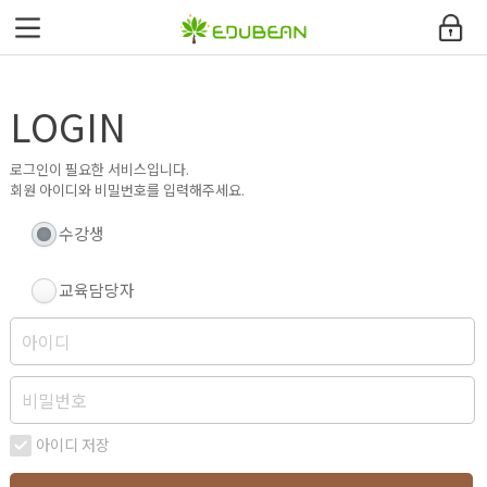
에듀빈
LOGIN
환급과정안내
교육과정
로그인이 필요한 서비스입니다.
회원 아이디와 비밀번호를 입력해주세요.
커뮤니티
수강생
고객지원센터
교육담당자
내강의실
사이트맵
아이디 저장