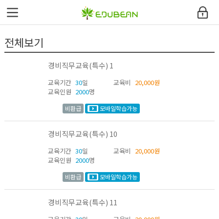
에듀빈
전체보기
환급과정안내
경비직무교육(특수) 1
교육과정
교육기간
30
일
교육비
20,000원
교육인원
2000
명
커뮤니티
비환급
모바일학습가능
고객지원센터
경비직무교육(특수) 10
내강의실
교육기간
30
일
교육비
20,000원
교육인원
2000
명
사이트맵
비환급
모바일학습가능
경비직무교육(특수) 11