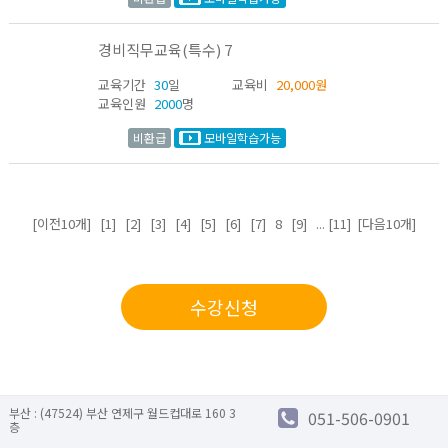
경비직무교육(특수) 7
교육기간
30
일
교육비
20,000원
교육인원
2000
명
비환급
모바일학습가능
[이전10개]
[1]
[2]
[3]
[4]
[5]
[6]
[7]
8
[9]
...
[11]
[다음10개]
수강신청
부산 : (47524) 부산 연제구 월드컵대로 160 3
051-506-0901
층